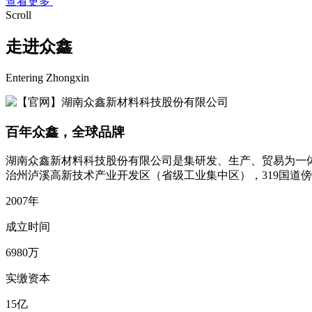
查看更多
Scroll
走进众鑫
Entering Zhongxin
百年众鑫，全球品牌
湖南众鑫新材料科技股份有限公司是集研发、生产、贸易为一体的钒
治州泸溪高新技术产业开发区（省级工业集中区），319国道
2007
年
成立时间
6980
万
实缴资本
15
亿